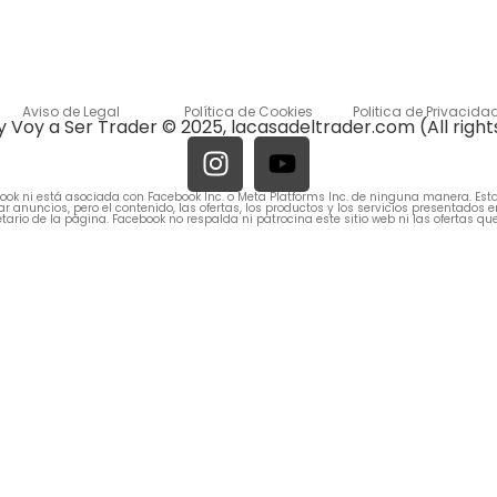
Aviso de Legal
Política de Cookies
Politica de Privacida
 Voy a Ser Trader © 2025, lacasadeltrader.com (All right
ok ni está asociada con Facebook Inc. o Meta Platforms Inc. de ninguna manera. Esta
 anuncios, pero el contenido, las ofertas, los productos y los servicios presentados e
etario de la página. Facebook no respalda ni patrocina este sitio web ni las ofertas qu