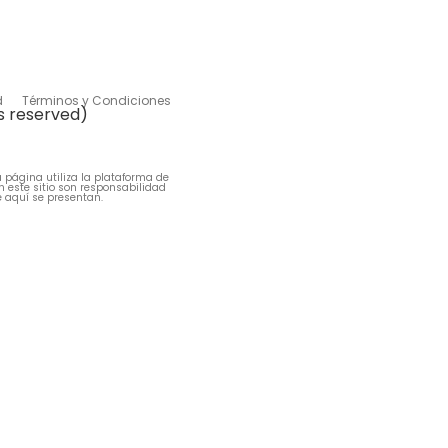
d
Términos y Condiciones
s reserved)
 página utiliza la plataforma de
n este sitio son responsabilidad
e aquí se presentan.