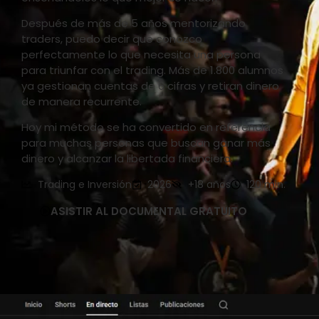
Después de más de 5 años mentorizando
traders, puedo decir que conozco
perfectamente lo que necesita una persona
para triunfar con el trading. Más de 1.800 alumnos
ya gestionan cuentas de 6 cifras y retiran dinero
de manera recurrente.
Hoy mi método se ha convertido en referencia
para muchas personas que buscan ganar más
dinero y alcanzar la libertada financiera.
Trading e Inversión
2026
+18 años
120 min.
ASISTIR AL DOCUMENTAL GRATUITO