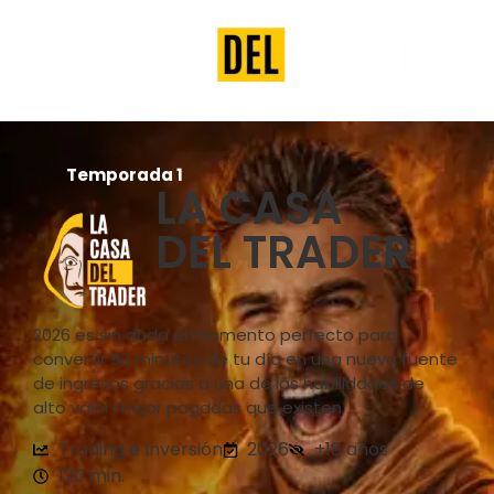
Temporada 1
LA CASA
DEL TRADER
2026 es sin duda el momento perfecto para
convertir 90 minutos de tu día en una nueva fuente
de ingresos gracias a una de las habilidades de
alto valor mejor pagadas que existen.
Trading e Inversión
2026
+18 años
120 min.